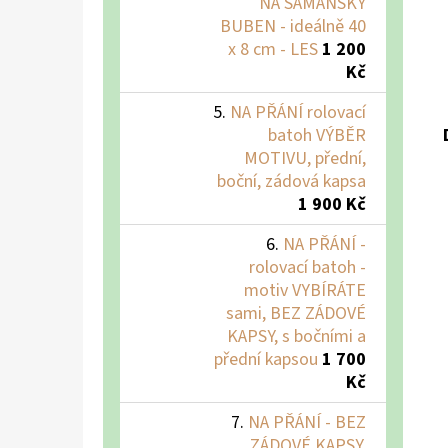
NA ŠAMANSKÝ
BUBEN - ideálně 40
x 8 cm - LES
1 200
Kč
NA PŘÁNÍ rolovací
batoh VÝBĚR
MOTIVU, přední,
boční, zádová kapsa
1 900 Kč
NA PŘÁNÍ -
rolovací batoh -
motiv VYBÍRÁTE
sami, BEZ ZÁDOVÉ
KAPSY, s bočními a
přední kapsou
1 700
Kč
NA PŘÁNÍ - BEZ
ZÁDOVÉ KAPSY,