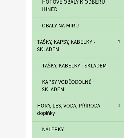
Í
HOTOVÉ OBALY K ODBĚRU
P
IHNED
A
NA PŘÁNÍ - BATOH S PŘEDNÍ, BOČNÍMI I
OBALY NA MÍRU
ZÁDOVOU KAPSOU - MOTIV NA VÝBĚR
N
1 950 Kč
E
TAŠKY, KAPSY, KABELKY -
L
SKLADEM
TAŠKY, KABELKY - SKLADEM
KAPSY VODĚODOLNÉ
SKLADEM
HORY, LES, VODA, PŘÍRODA
doplňky
NÁLEPKY