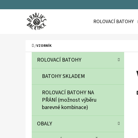
K
Přejít
O
Zpět
Zpět
na
ROLOVACÍ BATOHY
Š
do
do
obsah
Í
obchodu
obchodu
C
K
Domů
/
VZORNÍK
P
K
Přeskočit
ROLOVACÍ BATOHY
A
O
kategorie
T
S
BATOHY SKLADEM
E
T
G
ROLOVACÍ BATOHY NA
O
R
PŘÁNÍ (možnost výběru
R
A
barevné kombinace)
I
N
E
OBALY
N