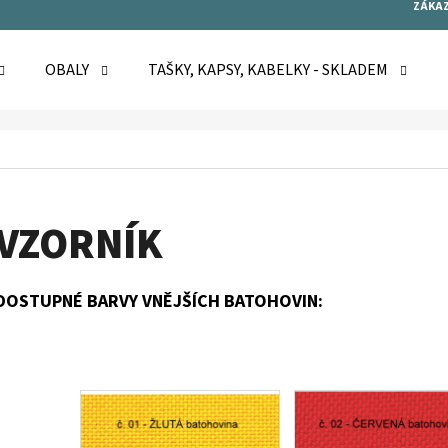
ZÁKAZ
OBALY
TAŠKY, KAPSY, KABELKY - SKLADEM
O POTŘEBUJETE NAJÍT?
HLEDAT
VZORNÍK
DOSTUPNÉ BARVY VNĚJŠÍCH BATOHOVIN:
DOPORUČUJEME