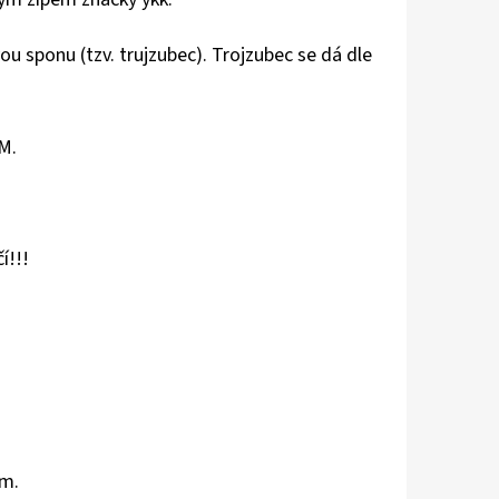
u sponu (tzv. trujzubec). Trojzubec se dá dle
M.
í!!!
cm.