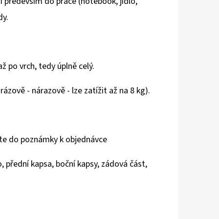
 především do práce (notebook, jídlo,
dy.
ž po vrch, tedy úplně celý.
zově - nárazově - lze zatížit až na 8 kg).
ďte do poznámky k objednávce
, přední kapsa, boční kapsy, zádová část,