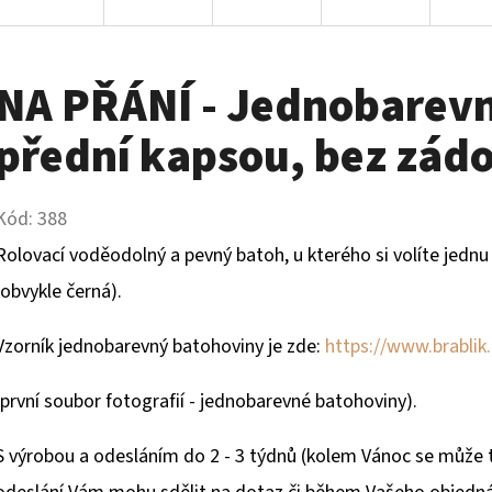
NA PŘÁNÍ - Jednobarevn
přední kapsou, bez zád
Kód:
388
Rolovací voděodolný a pevný batoh, u kterého si volíte jedn
(obvykle černá).
Vzorník jednobarevný batohoviny je zde:
https://www.brablik.
(první soubor fotografií - jednobarevné batohoviny).
S výrobou a odesláním do 2 - 3 týdnů (kolem Vánoc se může t