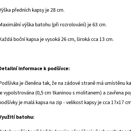
Výška předních kapsy je 28 cm.
Maximální výška batohu (při rozrolování) je 63 cm.
Každá boční kapsa je vysoká 26 cm, široká cca 13 cm.
Detailní informace k podšívce:
Podšívka je členěna tak, že na zádové straně má umístěnu ka
je vypolstrována (0,5 cm tkaninou s molitanem) a zavřena p
podšívky je malá kapsa na zip - velikost kapsy je cca 17x17 
Využití batohu: