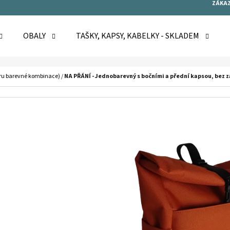
ZÁKAZ
OBALY
TAŠKY, KAPSY, KABELKY - SKLADEM
O POTŘEBUJETE NAJÍT?
ru barevné kombinace)
/
NA PŘÁNÍ - Jednobarevný s bočními a přední kapsou, bez 
HLEDAT
DOPORUČUJEME