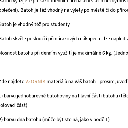
Batoh využijete při každodenním přenášení všech nezbytností
oblečení). Batoh je též vhodný na výlety po městě či do příro
Batoh je vhodný též pro studenty.
Batoh skvěle poslouží i při nárazových nákupech - lze naplnit a
Nosnost batohu při denním využití je maximálně 6 kg. (Jednorá
Zde najdete
VZORNÍK
materiálů na Váš batoh - prosím, uve
1) barvu jednobarevné batohoviny na hlavní části batohu (tělo
rolovací část)
2) barvu dna batohu (může být stejná, jako v bodě 1)