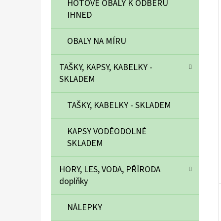
Í
HOTOVÉ OBALY K ODBĚRU
P
IHNED
A
SKLADEM - BATOH ZELENÉ KVĚTY S KAPSAMI
OBALY NA MÍRU
N
2 100 Kč
E
TAŠKY, KAPSY, KABELKY -
L
SKLADEM
TAŠKY, KABELKY - SKLADEM
KAPSY VODĚODOLNÉ
SKLADEM
HORY, LES, VODA, PŘÍRODA
doplňky
NÁLEPKY