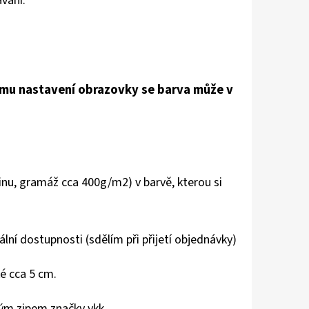
vání.
nému nastavení obrazovky se barva může v
nu, gramáž cca 400g/m2) v barvě, kterou si
lní dostupnosti (sdělím při přijetí objednávky)
ké cca 5 cm.
ým zipem značky ykk.