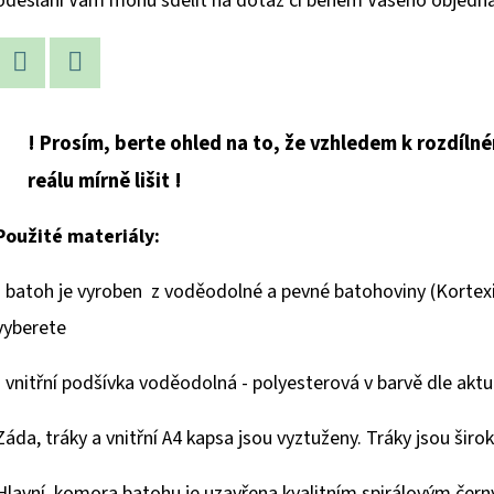
odeslání Vám mohu sdělit na dotaz či během Vašeho objedná
Twitter
Facebook
! Prosím, berte ohled na to, že vzhledem k rozdíl
reálu mírně lišit !
Použité materiály:
- batoh je vyroben z voděodolné a pevné batohoviny (Kortexi
vyberete
- vnitřní podšívka voděodolná - polyesterová v barvě dle aktuá
Záda, tráky a vnitřní A4 kapsa jsou vyztuženy. Tráky jsou širo
Hlavní komora batohu je uzavřena kvalitním spirálovým čern