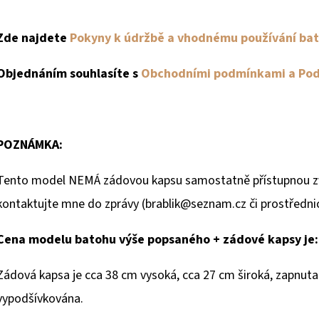
Zde najdete
Pokyny k údržbě a vhodnému používání bat
Objednáním souhlasíte s
Obchodními podmínkami a Pod
POZNÁMKA:
Tento model NEMÁ zádovou kapsu samostatně přístupnou zve
kontaktujte mne do zprávy (brablik@seznam.cz či prostředni
Cena modelu batohu výše popsaného + zádové kapsy je:
Zádová kapsa je cca 38 cm vysoká, cca 27 cm široká, zapnuta
vypodšívkována.