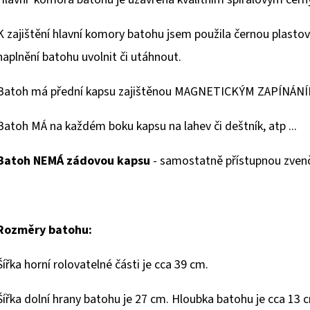
K zajištění hlavní komory batohu jsem použila černou plastovo
naplnění batohu uvolnit či utáhnout.
Batoh má přední kapsu zajištěnou MAGNETICKÝM ZAPÍNÁNÍ
Batoh MÁ na každém boku kapsu na lahev či deštník, atp ...
Batoh NEMÁ zádovou kapsu
- samostatně přístupnou zvenč
Rozměry batohu:
Šířka horní rolovatelné části je cca 39 cm.
Šířka dolní hrany batohu je 27 cm. Hloubka batohu je cca 13 