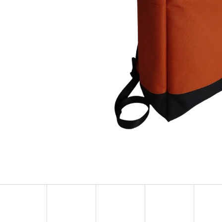
SKLADEM - BATOH 2 KARABINKY
SKLADEM - OBAL N
IDEÁLNĚ 40 X 8 CM 
1 600 Kč
1 200 Kč