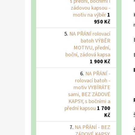
s přední, bočními i
zádovou kapsou -
motiv na výběr
1
950 Kč
NA PŘÁNÍ rolovací
batoh VÝBĚR
MOTIVU, přední,
boční, zádová kapsa
1 900 Kč
NA PŘÁNÍ -
rolovací batoh -
motiv VYBÍRÁTE
sami, BEZ ZÁDOVÉ
KAPSY, s bočními a
přední kapsou
1 700
Kč
NA PŘÁNÍ - BEZ
ZÁDOVÉ KAPSY,