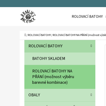
K
Přejít
O
Zpět
Zpět
na
ROLOVACÍ BATOHY
Š
do
do
obsah
Í
obchodu
obchodu
C
K
Domů
/
ROLOVACÍ BATOHY
/
ROLOVACÍ BATOHY NA PŘÁNÍ (možnost výbě
P
K
Přeskočit
ROLOVACÍ BATOHY
A
O
kategorie
T
S
BATOHY SKLADEM
E
T
G
ROLOVACÍ BATOHY NA
O
R
PŘÁNÍ (možnost výběru
R
A
barevné kombinace)
I
N
E
OBALY
N