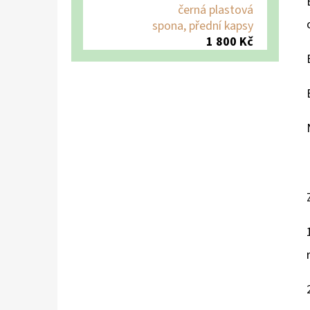
černá plastová
spona, přední kapsy
1 800 Kč