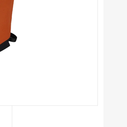
A ŠAMANSKÝ BUBEN -
- LES