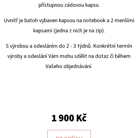
E
přístupnou zádovou kapsu.
T
E
Uvnitř je batoh vybaven kapsou na notebook a 2 menšími
N
kapsami (jedna z nich je na zip).
A
S výrobou a odesláním do 2 - 3 týdnů. Konkrétní termín
J
výroby a odeslání Vám mohu sdělit na dotaz či během
Í
Vašeho objednávání.
T
?
1 900 Kč
HLEDAT