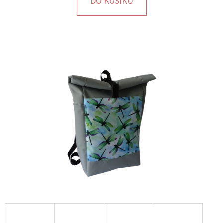
DO KOŠÍKU
D
O
P
O
R
U
Č
U
J
E
M
E
SKLADEM
-
OBAL