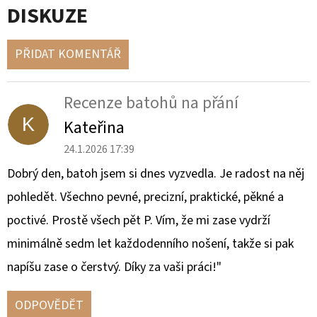
DISKUZE
PŘIDAT KOMENTÁŘ
V
Ý
Recenze batohů na přání
P
K
Kateřina
I
S
24.1.2026 17:39
D
Dobrý den, batoh jsem si dnes vyzvedla. Je radost na něj
I
pohledět. Všechno pevné, precizní, praktické, pěkné a
S
poctivé. Prostě všech pět P. Vím, že mi zase vydrží
K
U
minimálně sedm let každodenního nošení, takže si pak
Z
napíšu zase o čerstvý. Díky za vaši práci!"
Í
ODPOVĚDĚT