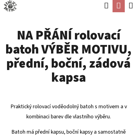
K
Hledat
Náku
Přejít
O
Zpět
Zpět
na
koší
Š
obsah
NA PŘÁNÍ rolovací
Í
C
K
batoh VÝBĚR MOTIVU,
O
P
přední, boční, zádová
O
kapsa
T
Ř
E
Praktický rolovací voděodolný batoh s motivem a v
B
kombinaci barev dle vlastního výběru.
U
J
Batoh má přední kapsu, boční kapsy a samostatně