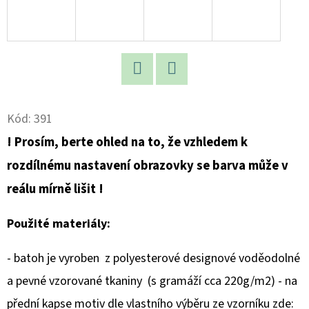
NA
ŠAMANSKÝ
BUBEN
-
IDEÁLNĚ
40
X
8
Twitter
Facebook
CM
-
Kód:
391
LES
! Prosím, berte ohled na to, že vzhledem k
1
200
rozdílnému nastavení obrazovky se barva může v
Kč
reálu mírně lišit !
Použité materiály:
- batoh je vyroben z polyesterové designové voděodolné
a pevné vzorované tkaniny (s gramáží cca 220g/m2) - na
přední kapse motiv dle vlastního výběru ze vzorníku zde: