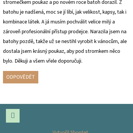
stromečkem poukaz a po novém roce batoh dorazil. Z
batohu je nadšená, moc se jí líbí, jak velikost, kapsy, tak i
kombinace látek. A já musím pochválit velice milý a
zároveň profesionální přístup prodejce. Narazila jsem na
batohy pozdě, takže už se nestihl vyrobit k vánocům, ale
dostala jsem krásný poukaz, aby pod stromkem něco
bylo. Děkuji a všem vřele doporučuji.
ODPOVĚDĚT
Z
Á
P
Facebook
Vytvořil Shoptet