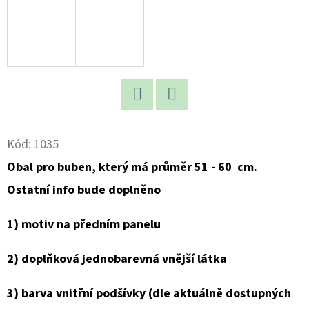
D
O
P
O
R
U
Twitter
Facebook
Č
Kód:
1035
U
Obal pro buben, který má průměr 51 - 60 cm.
J
E
Ostatní info bude doplněno
M
1) motiv na předním panelu
E
2) doplňková jednobarevná vnější látka
NA
PŘÁNÍ
3) barva vnitřní podšívky (dle aktuálně dostupných
-