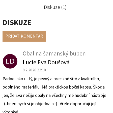
Diskuze (1)
DISKUZE
PŘIDAT KOMENTÁŘ
V
Ý
Obal na šamanský buben
P
LD
Lucie Eva Doušová
I
S
8.2.2026 22:10
D
Padne jako ulitý, je pevný a precizně šitý z kvalitního,
I
odolného materiálu. Má praktickou boční kapsu. Škoda
S
jen, že Eva nešije obaly na všechny mé hudební nástroje
K
U
:)..hned bych si je objednala :)! Vřele doporučuji její
Z
výrobky!