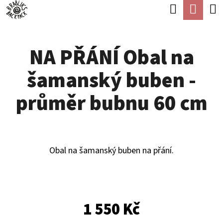
K
Hledat
Náku
Přejít
O
Zpět
Zpět
na
koší
Š
obsah
NA PŘÁNÍ Obal na
Í
C
K
šamanský buben -
O
P
průměr bubnu 60 cm
O
T
Ř
Obal na šamanský buben na přání.
E
B
U
1 550 Kč
J