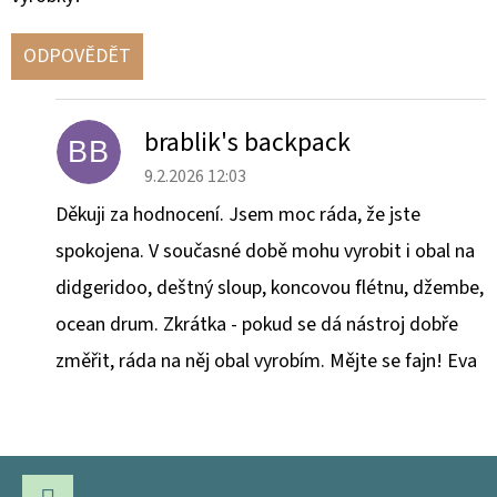
Í
ODPOVĚDĚT
brablik's backpack
BB
9.2.2026 12:03
Děkuji za hodnocení. Jsem moc ráda, že jste
spokojena. V současné době mohu vyrobit i obal na
didgeridoo, deštný sloup, koncovou flétnu, džembe,
ocean drum. Zkrátka - pokud se dá nástroj dobře
změřit, ráda na něj obal vyrobím. Mějte se fajn! Eva
Z