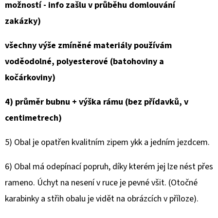
ROLOVACÍ
možností - info zašlu v průběhu domlouvání
BATOH
-
zakázky)
BEZ
ZÁDOVÉ
KAPSY,
všechny výše zmíněné materiály používám
2
voděodolné, polyesterové (batohoviny a
KOVOVÉ
KARABINY,
kočárkoviny)
PŘEDNÍ
KAPSY
4) průměr bubnu + výška rámu (bez přídavků, v
1
600
centimetrech)
Kč
5) Obal je opatřen kvalitním zipem ykk a jedním jezdcem.
6) Obal má odepínací popruh, díky kterém jej lze nést přes
rameno. Úchyt na nesení v ruce je pevné všit. (Otočné
karabinky a střih obalu je vidět na obrázcích v příloze).