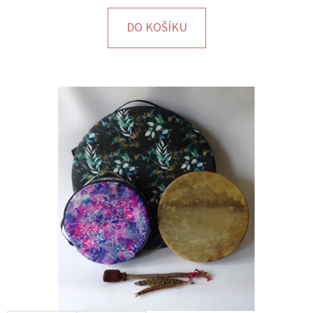
E
T
DO KOŠÍKU
E
N
A
J
Í
T
?
HLEDAT