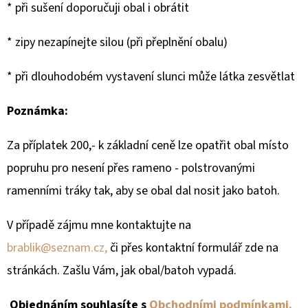
* při sušení doporučuji obal i obrátit
* zipy nezapínejte silou (při přeplnění obalu)
* při dlouhodobém vystavení slunci může látka zesvětlat
Poznámka:
Za příplatek 200,- k základní ceně lze opatřit obal místo
popruhu pro nesení přes rameno - polstrovanými
ramenními tráky tak, aby se obal dal nosit jako batoh.
V případě zájmu mne kontaktujte na
brablik@seznam.cz,
či přes kontaktní formulář zde na
stránkách. Zašlu Vám, jak obal/batoh vypadá.
Objednáním souhlasíte s
Obchodními podmínkami.