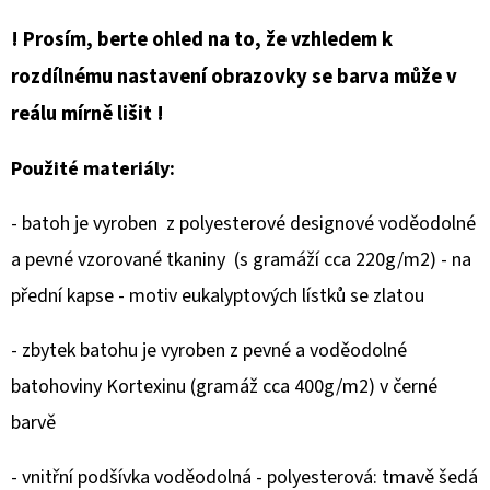
BATOH
-
! Prosím, berte ohled na to, že vzhledem k
KOVOVÁ
KARABINA,
rozdílnému nastavení obrazovky se barva může v
PŘEDNÍ
KAPSY,
reálu mírně lišit !
ZÁDOVÁ
KAPSA
Použité materiály:
1
850
Kč
- batoh je vyroben z polyesterové designové voděodolné
a pevné vzorované tkaniny (s gramáží cca 220g/m2) - na
přední kapse - motiv eukalyptových lístků se zlatou
- zbytek batohu je vyroben z pevné a voděodolné
batohoviny Kortexinu (gramáž cca 400g/m2) v černé
barvě
- vnitřní podšívka voděodolná - polyesterová: tmavě šedá