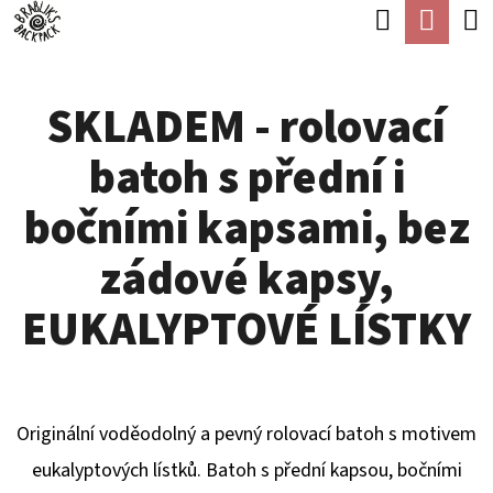
K
Hledat
Náku
Přejít
O
Zpět
Zpět
na
koší
Š
obsah
SKLADEM - rolovací
Í
C
K
batoh s přední i
O
P
bočními kapsami, bez
O
zádové kapsy,
T
Ř
EUKALYPTOVÉ LÍSTKY
E
B
U
Originální voděodolný a pevný rolovací batoh s motivem
J
eukalyptových lístků. Batoh s přední kapsou, bočními