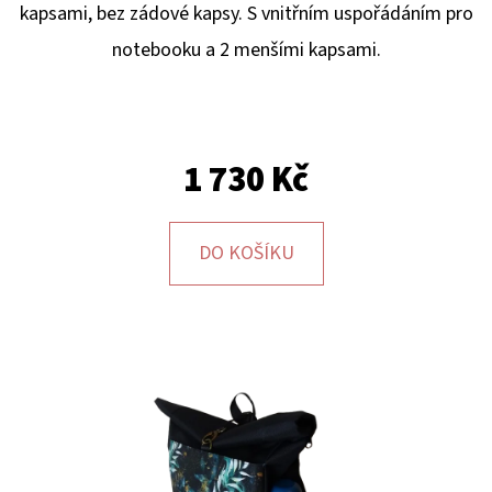
E
kapsami, bez zádové kapsy. S vnitřním uspořádáním pro
T
notebooku a 2 menšími kapsami.
E
N
A
1 730 Kč
J
Í
DO KOŠÍKU
T
?
HLEDAT